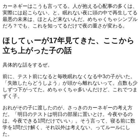
カーネギーはこうも言ってる。人が抱える心配事の多くは、
実際には起こらない、と。眠れない夜に頭の中で再生してる
最悪の未来は、ほとんど来ないんだ。めちゃくちゃシンプル
だろ？でも、これを知ってるだけで夜の重さが変わる。
ほしてぃーが17年見てきた、ここから
立ち上がった子の話
具体的な話をするぜ。
前に、テスト前になると毎晩眠れなくなる中3の子がいた。
「失敗したらどうしよう」が頭から離れないって。点数も少
しずつ下がってた。めちゃくちゃ多いんだけど、これでつま
ずく子。
おれがその子に渡したのが、さっきのカーネギーの考え方
だ。「明日のテストは明日の部屋に置いとけ。今夜やるの
は、今夜できる1問だけでいい」。そう言って、寝る前に数
学を1問だけ解く、それ以外は考えない、ってルールにし
た。