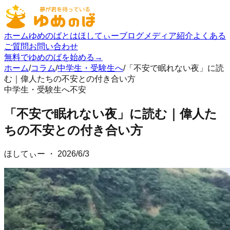
ホーム
ゆめのばとは
ほしてぃーブログ
メディア紹介
よくある
ご質問
お問い合わせ
無料でゆめのばを始める
→
ホーム
/
コラム
/
中学生・受験生へ
/
「不安で眠れない夜」に読
む｜偉人たちの不安との付き合い方
中学生・受験生へ
不安
「不安で眠れない夜」に読む｜偉人た
ちの不安との付き合い方
ほしてぃー
・
2026/6/3