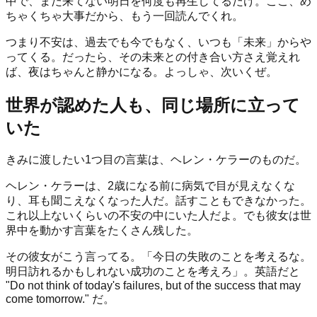
中で、まだ来てない明日を何度も再生してるだけ。ここ、め
ちゃくちゃ大事だから、もう一回読んでくれ。
つまり不安は、過去でも今でもなく、いつも「未来」からや
ってくる。だったら、その未来との付き合い方さえ覚えれ
ば、夜はちゃんと静かになる。よっしゃ、次いくぜ。
世界が認めた人も、同じ場所に立って
いた
きみに渡したい1つ目の言葉は、ヘレン・ケラーのものだ。
ヘレン・ケラーは、2歳になる前に病気で目が見えなくな
り、耳も聞こえなくなった人だ。話すこともできなかった。
これ以上ないくらいの不安の中にいた人だよ。でも彼女は世
界中を動かす言葉をたくさん残した。
その彼女がこう言ってる。「今日の失敗のことを考えるな。
明日訪れるかもしれない成功のことを考えろ」。英語だと
"Do not think of today's failures, but of the success that may
come tomorrow." だ。