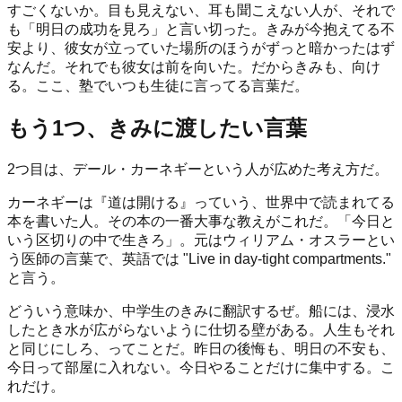
すごくないか。目も見えない、耳も聞こえない人が、それで
も「明日の成功を見ろ」と言い切った。きみが今抱えてる不
安より、彼女が立っていた場所のほうがずっと暗かったはず
なんだ。それでも彼女は前を向いた。だからきみも、向け
る。ここ、塾でいつも生徒に言ってる言葉だ。
もう1つ、きみに渡したい言葉
2つ目は、デール・カーネギーという人が広めた考え方だ。
カーネギーは『道は開ける』っていう、世界中で読まれてる
本を書いた人。その本の一番大事な教えがこれだ。「今日と
いう区切りの中で生きろ」。元はウィリアム・オスラーとい
う医師の言葉で、英語では "Live in day-tight compartments."
と言う。
どういう意味か、中学生のきみに翻訳するぜ。船には、浸水
したとき水が広がらないように仕切る壁がある。人生もそれ
と同じにしろ、ってことだ。昨日の後悔も、明日の不安も、
今日って部屋に入れない。今日やることだけに集中する。こ
れだけ。