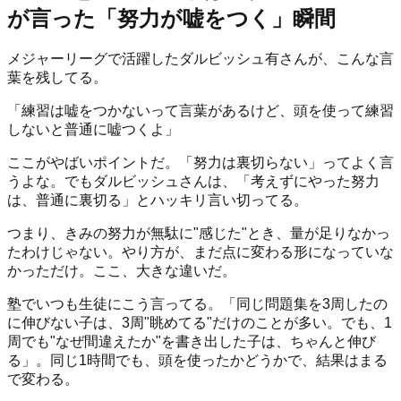
が言った「努力が嘘をつく」瞬間
メジャーリーグで活躍したダルビッシュ有さんが、こんな言
葉を残してる。
「練習は嘘をつかないって言葉があるけど、頭を使って練習
しないと普通に嘘つくよ」
ここがやばいポイントだ。「努力は裏切らない」ってよく言
うよな。でもダルビッシュさんは、「考えずにやった努力
は、普通に裏切る」とハッキリ言い切ってる。
つまり、きみの努力が無駄に"感じた"とき、量が足りなかっ
たわけじゃない。やり方が、まだ点に変わる形になっていな
かっただけ。ここ、大きな違いだ。
塾でいつも生徒にこう言ってる。「同じ問題集を3周したの
に伸びない子は、3周"眺めてる"だけのことが多い。でも、1
周でも"なぜ間違えたか"を書き出した子は、ちゃんと伸び
る」。同じ1時間でも、頭を使ったかどうかで、結果はまる
で変わる。