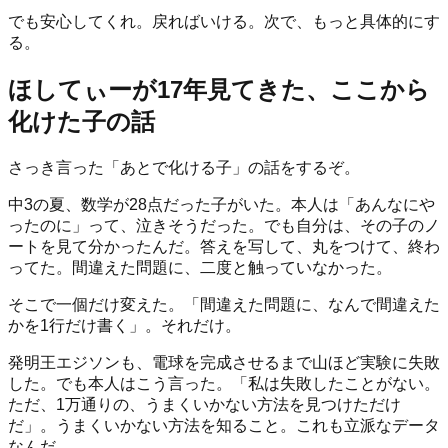
でも安心してくれ。戻ればいける。次で、もっと具体的にす
る。
ほしてぃーが17年見てきた、ここから
化けた子の話
さっき言った「あとで化ける子」の話をするぞ。
中3の夏、数学が28点だった子がいた。本人は「あんなにや
ったのに」って、泣きそうだった。でも自分は、その子のノ
ートを見て分かったんだ。答えを写して、丸をつけて、終わ
ってた。間違えた問題に、二度と触っていなかった。
そこで一個だけ変えた。「間違えた問題に、なんで間違えた
かを1行だけ書く」。それだけ。
発明王エジソンも、電球を完成させるまで山ほど実験に失敗
した。でも本人はこう言った。「私は失敗したことがない。
ただ、1万通りの、うまくいかない方法を見つけただけ
だ」。うまくいかない方法を知ること。これも立派なデータ
なんだ。