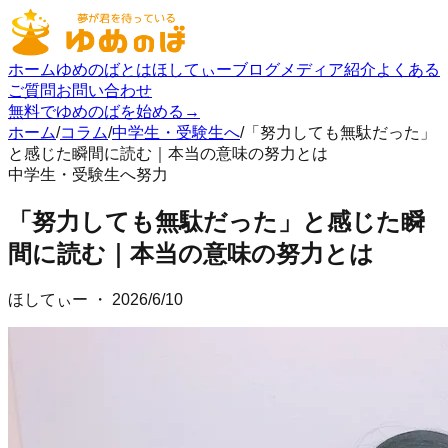
ホーム
ゆめのばとは
ほしてぃーブログ
メディア紹介
よくある
ご質問
お問い合わせ
無料でゆめのばを始める
→
ホーム
/
コラム
/
中学生・受験生へ
/
「努力しても無駄だった」
と感じた瞬間に読む｜本当の意味の努力とは
中学生・受験生へ
努力
「努力しても無駄だった」と感じた瞬
間に読む｜本当の意味の努力とは
ほしてぃー
・
2026/6/10