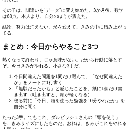
その子は、間違いを"データ"に変え始めた。3か月後、数学
は68点。本人より、自分のほうが震えた。
結論。努力は消えない。形を変えて、きみの中に積み上がっ
てる。
まとめ：今日からやること3つ
熱くなって終わり、じゃ意味がない。だから行動に落とす
ぞ。今日きみがやれる、小さな3手だ。
今日間違えた問題を1問だけ選んで、「なぜ間違えた
か」をノートに1行書く
「無駄だったかも」と感じたことを、紙に1個だけ書
き出す（吐き出すと、頭が軽くなる）
寝る前に「今日、頭を使った勉強を10分やれたか」を
自分に聞く
たった3手。でもこれ、ダルビッシュさんの「頭を使う」
を、きみサイズにしたものだ。おれは、きみがこれをやれる