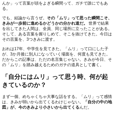
んか」って言葉が頭をよぎる瞬間って、ガチで誰にでもあ
る。
でも、結論から言うぜ。
その「ムリ」って思った瞬間こそ、
きみが一歩前に進めるかどうかの分かれ道だ。
世界で結果
を出してきた人間は、全員、同じ場所に立ったことがある。
そして、ある言葉を握りしめて、そこを抜けてきた。今日は
その言葉を、3つきみに渡す。
おれは17年、中学生を見てきた。「ムリ」って口にした子
が、3か月後に別人になっていく場面を、何度も見てきた。
だからこの記事は、ただの名言集じゃない。きみが今日、そ
の「ムリ」を踏み越えるためのガチの道具として書く。
「自分にはムリ」って思う時、何が起
きているのか？
まず一個、めちゃくちゃ大事な話をする。「ムリ」って感情
は、きみが弱いから出てくるわけじゃない。
「自分の中の地
図」が、今のきみより小さいから出てくる
んだ。