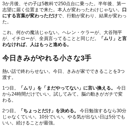
3か月後、その子は5教科で250点台に乗った。半年後、第一
志望に届く位置まで来た。本人が変わったわけじゃない。
口
にする言葉が変わっただけ
で、行動が変わり、結果が変わっ
た。
これ、何かの魔法じゃない。ヘレン・ケラーが、大谷翔平
が、イチローが、全員言ってることと同じだ。
「ムリ」と言
わなければ、人はもっと進める。
今日きみがやれる小さな3手
熱い話で終わらせない。今日、きみが家でできることを3つ
渡す。
1つ目。
「ムリ」を「まだやってない」に言い換える。
今日
から24時間だけでいい。試してみて。脳の動きがガチで変
わる。
2つ目。
「ちょっとだけ」を決める。
今日勉強するなら30分
じゃなくていい。10分でいい。やる気が出ない日は5分でも
いい。続けることが最強。