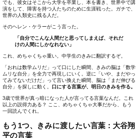
でも、彼女はそこから大学を卒業し、本を書き、世界中で講
演をして、障害を持つ人たちのために生涯戦った。ガチで、
世界の人類史に残る人だ。
そのヘレン・ケラーがこう言った。
「自分でこんな人間だと思ってしまえば、それだ
けの人間にしかなれない」
これ、めちゃくちゃ重い。中学生のきみに翻訳するぞ。
「おれは数学ムリだ」って口にした瞬間、きみの脳は「数学
ムリな自分」を全力で再現しにいく。逆に「いや、まだやっ
てみてないだけだ」って言い換えた瞬間、脳は「まだ伸びる
自分」を探しに動く。
口にする言葉が、明日のきみを作る。
3歳で世界が真っ暗になった人が言ってる言葉なんだ。これ
以上の説得力ある？ ここ、めちゃくちゃ大事だから、もう
一回読んでくれ。
もう1つ、きみに渡したい言葉：大谷翔
平の言葉