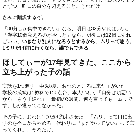
とずつ、昨日の自分を超えること。それだけ。
きみに翻訳するぞ。
「30分しか集中できない」なら、明日は32分やればいい。
「漢字10個覚えるのがやっと」なら、明後日は12個にすれ
ばいい。
いきなり別人になろうとするから、ムリって思う。
1ミリだけ前に行くなら、誰でもできる。
ほしてぃーが17年見てきた、ここから
立ち上がった子の話
実話を1つ渡す。中3の夏、おれのところに来た子がいた。
学校の成績は5教科で150点台。本人いわく「自分は頭悪い
から、もう手遅れ」。最初の3週間、何を言っても「ムリで
す」しか返ってこなかった。
その子に、おれは1つだけ約束させた。「ムリ、って口に出
すのを今日からやめろ。代わりに『まだやってない』って言
ってくれ」。それだけ。