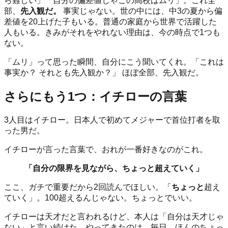
ら難しい」「自分の偏差値じゃこの高校はムリ」。これ全
部、
先入観だ。
事実じゃない。世の中には、中3の夏から偏
差値を20上げた子もいる。普通の家庭から世界で活躍した
人もいる。きみがそれをやれない理由は、今の時点で1つも
ない。
「ムリ」って思った瞬間、自分にこう聞いてくれ。「これは
事実か？ それとも先入観か？」 ほぼ全部、先入観だ。
さらにもう1つ：イチローの言葉
3人目はイチロー。日本人で初めてメジャーで首位打者を取
った男だ。
イチローが言った言葉で、おれが一番好きなのがこれ。
「自分の限界を見ながら、ちょっと超えていく」
ここ、ガチで重要だから2回読んでほしい。「
ちょっと
超え
ていく」。100超えるんじゃない。ちょっとでいい。
イチローは天才だと言われるけど、本人は「自分は天才じゃ
ない」と言い続けた。やってきたのは、毎日、ほんのちょっ