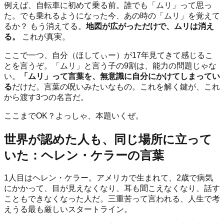
例えば、自転車に初めて乗る前。誰でも「ムリ」って思っ
た。でも乗れるようになった今、あの時の「ムリ」を覚えて
るか？ もう消えてる。
地図が広がっただけで、ムリは消え
る。
これが真実。
ここで一つ、自分（ほしてぃー）が17年見てきて感じるこ
とを言うぞ。「ムリ」と言う子の9割は、能力の問題じゃな
い。
「ムリ」って言葉を、無意識に自分にかけてしまってい
る
だけだ。言葉の呪いみたいなもの。これを解く鍵が、これ
から渡す3つの名言だ。
ここまでOK？よっしゃ、本題いくぜ。
世界が認めた人も、同じ場所に立って
いた：ヘレン・ケラーの言葉
1人目はヘレン・ケラー。アメリカで生まれて、2歳で病気
にかかって、目が見えなくなり、耳も聞こえなくなり、話す
こともできなくなった人だ。三重苦って言われる、人生で考
えうる最も厳しいスタートライン。