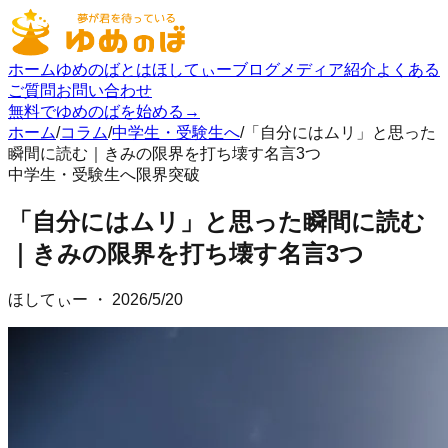
ホーム
ゆめのばとは
ほしてぃーブログ
メディア紹介
よくある
ご質問
お問い合わせ
無料でゆめのばを始める
→
ホーム
/
コラム
/
中学生・受験生へ
/
「自分にはムリ」と思った
瞬間に読む｜きみの限界を打ち壊す名言3つ
中学生・受験生へ
限界突破
「自分にはムリ」と思った瞬間に読む
｜きみの限界を打ち壊す名言3つ
ほしてぃー
・
2026/5/20