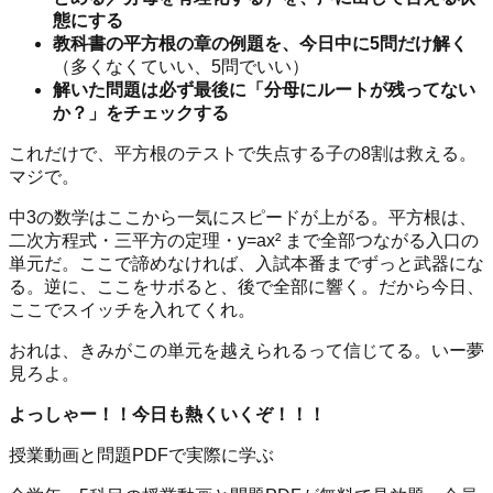
態にする
教科書の平方根の章の例題を、今日中に5問だけ解く
（多くなくていい、5問でいい）
解いた問題は必ず最後に「分母にルートが残ってない
か？」をチェックする
これだけで、平方根のテストで失点する子の8割は救える。
マジで。
中3の数学はここから一気にスピードが上がる。平方根は、
二次方程式・三平方の定理・y=ax² まで全部つながる入口の
単元だ。ここで諦めなければ、入試本番までずっと武器にな
る。逆に、ここをサボると、後で全部に響く。だから今日、
ここでスイッチを入れてくれ。
おれは、きみがこの単元を越えられるって信じてる。いー夢
見ろよ。
よっしゃー！！今日も熱くいくぞ！！！
授業動画と問題PDFで実際に学ぶ