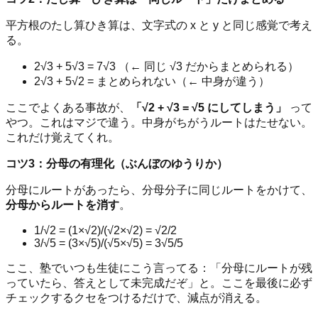
平方根のたし算ひき算は、文字式の x と y と同じ感覚で考え
る。
2√3 + 5√3 = 7√3 （← 同じ √3 だからまとめられる）
2√3 + 5√2 = まとめられない（← 中身が違う）
ここでよくある事故が、
「√2 + √3 = √5 にしてしまう」
って
やつ。これはマジで違う。中身がちがうルートはたせない。
これだけ覚えてくれ。
コツ3：分母の有理化（ぶんぼのゆうりか）
分母にルートがあったら、分母分子に同じルートをかけて、
分母からルートを消す
。
1/√2 = (1×√2)/(√2×√2) = √2/2
3/√5 = (3×√5)/(√5×√5) = 3√5/5
ここ、塾でいつも生徒にこう言ってる：「分母にルートが残
っていたら、答えとして未完成だぞ」と。ここを最後に必ず
チェックするクセをつけるだけで、減点が消える。