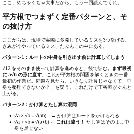
ここ、めちゃくちゃ大事だから、もう一回読んでくれ。
平方根でつまずく定番パターンと、そ
の抜け方
ここからは、現場で実際に多発しているミスを3つ挙げる。
きみが今やっているミス、たぶんこの中にある。
パターン1：ルートの中身を引き出す前に計算してしまう
√12 をそのまま使って計算を進めると、後で詰む。
まず最初
に a√b の形に直す
。これが平方根の問題を解くときの一番
最初の作業だ。問題を見たら、いきなり計算じゃなくて「中
身を整理できないか？」を疑う。これだけで正答率がぐんと
上がる。
パターン2：かけ算とたし算の混同
√a × √b = √(ab) ← かけ算はルートをかけられる
√a + √b = √(a+b) ←
これは違う！
たし算はそのまま中
身を足せない