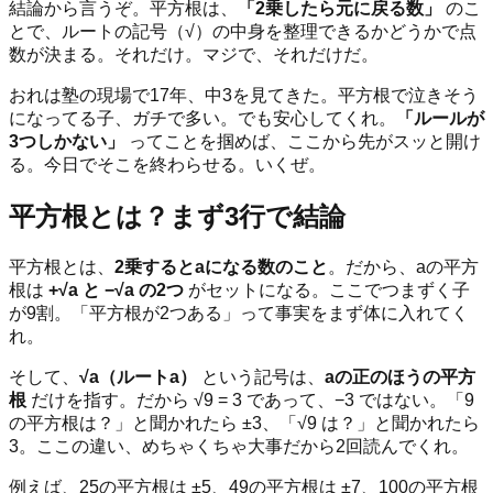
結論から言うぞ。平方根は、
「2乗したら元に戻る数」
のこ
とで、ルートの記号（√）の中身を整理できるかどうかで点
数が決まる。それだけ。マジで、それだけだ。
おれは塾の現場で17年、中3を見てきた。平方根で泣きそう
になってる子、ガチで多い。でも安心してくれ。
「ルールが
3つしかない」
ってことを掴めば、ここから先がスッと開け
る。今日でそこを終わらせる。いくぜ。
平方根とは？まず3行で結論
平方根とは、
2乗するとaになる数のこと
。だから、aの平方
根は
+√a と −√a の2つ
がセットになる。ここでつまずく子
が9割。「平方根が2つある」って事実をまず体に入れてく
れ。
そして、
√a（ルートa）
という記号は、
aの正のほうの平方
根
だけを指す。だから √9 = 3 であって、−3 ではない。「9
の平方根は？」と聞かれたら ±3、「√9 は？」と聞かれたら
3。ここの違い、めちゃくちゃ大事だから2回読んでくれ。
例えば、25の平方根は ±5、49の平方根は ±7、100の平方根