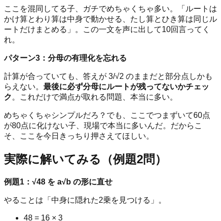
ここを混同してる子、ガチでめちゃくちゃ多い。「ルートは
かけ算とわり算は中身で動かせる、たし算とひき算は同じル
ートだけまとめる」。この一文を声に出して10回言ってく
れ。
パターン3：分母の有理化を忘れる
計算が合っていても、答えが 3/√2 のままだと部分点しかも
らえない。
最後に必ず分母にルートが残ってないかチェッ
ク
。これだけで満点が取れる問題、本当に多い。
めちゃくちゃシンプルだろ？でも、ここでつまずいて60点
が80点に化けない子、現場で本当に多いんだ。だからこ
そ、ここを今日きっちり押さえてほしい。
実際に解いてみる（例題2問）
例題1：√48 を a√b の形に直せ
やることは「中身に隠れた2乗を見つける」。
48 = 16 × 3