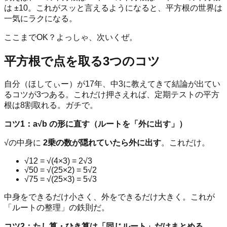
は ±10。これがスッと言えるようになると、平方根の世界は
一気にラクになる。
ここまでOK？よっしゃ、次いくぜ。
平方根で点を取る3つのコツ
自分（ほしてぃー）が17年、中3に教えてきて結論が出てい
るコツが3つある。これだけ押さえれば、定期テストの平方
根は8割取れる。ガチで。
コツ1：a√b の形に直す（ルートを「外に出す」）
√の中身に
2乗の数が隠れていたら外に出す
。これだけ。
√12 = √(4×3) = 2√3
√50 = √(25×2) = 5√2
√75 = √(25×3) = 5√3
中身をできるだけ小さく、外をできるだけ大きく。これが
「ルートの整理」の鉄則だ。
コツ2：たし算・ひき算は「同じルート」だけまとめる