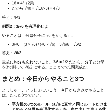
16 = 4²（2乗）
だから √48 = √(16×3) = 4√3
答え：
4√3
例題2：3/√6 を有理化せよ
やることは「分母分子に √6 をかける」。
3/√6 = (3 × √6) / (√6 × √6) = 3√6/6 = √6/2
答え：
√6/2
最後に約分も忘れないこと。3/6 = 1/2 だから、分子と分母
を3で割って √6/2 にする。ここまでで1問完成だ。
まとめ：今日からやること3つ
よっしゃー、いっしょにいこう！今日からきみがやること
は、たった3つでいい。
平方根の3つのルール（a√bに直す／同じルートだけま
とめる／分母を有理化する）を、声に出して言える状