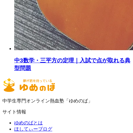
中3数学・三平方の定理｜入試で点が取れる典
型問題
中学生専門オンライン熱血塾「ゆめのば」
サイト情報
ゆめのばとは
ほしてぃーブログ