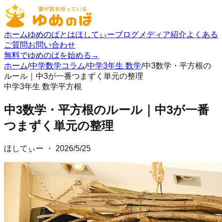
ホーム
ゆめのばとは
ほしてぃーブログ
メディア紹介
よくある
ご質問
お問い合わせ
無料でゆめのばを始める
→
ホーム
/
中学数学コラム
/
中学3年生 数学
/
中3数学・平方根の
ルール｜中3が一番つまずく単元の整理
中学3年生 数学
平方根
中3数学・平方根のルール｜中3が一番
つまずく単元の整理
ほしてぃー
・
2026/5/25