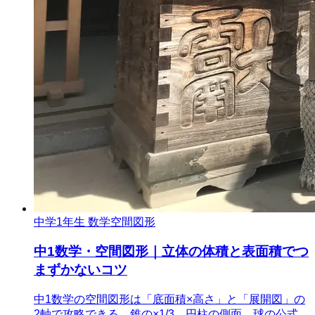
中学1年生 数学
空間図形
中1数学・空間図形｜立体の体積と表面積でつ
まずかないコツ
中1数学の空間図形は「底面積×高さ」と「展開図」の
2軸で攻略できる。錐の×1/3、円柱の側面、球の公式