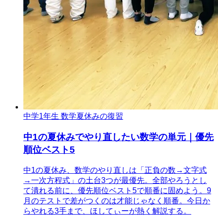
中学1年生 数学
夏休みの復習
中1の夏休みでやり直したい数学の単元｜優先
順位ベスト5
中1の夏休み、数学のやり直しは「正負の数→文字式
→一次方程式」の土台3つが最優先。全部やろうとし
て潰れる前に、優先順位ベスト5で順番に固めよう。9
月のテストで差がつくのは才能じゃなく順番。今日か
らやれる3手まで、ほしてぃーが熱く解説する。