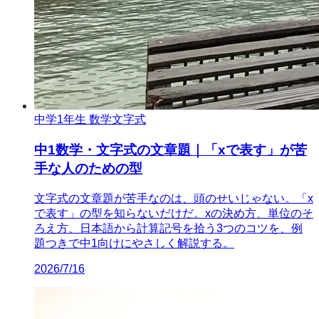
中学1年生 数学
文字式
中1数学・文字式の文章題｜「xで表す」が苦
手な人のための型
文字式の文章題が苦手なのは、頭のせいじゃない。「x
で表す」の型を知らないだけだ。xの決め方、単位のそ
ろえ方、日本語から計算記号を拾う3つのコツを、例
題つきで中1向けにやさしく解説する。
2026/7/16