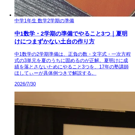
中学1年生 数学
2学期の準備
中1数学・2学期の準備でやること3つ｜夏明
けにつまずかない土台の作り方
中1数学の2学期準備は、正負の数・文字式・一次方程
式の3単元を夏のうちに固めるのが正解。夏明けに成
績を落とさないためにやること3つを、17年の塾講師
ほしてぃーが具体例つきで解説する。
2026/7/30