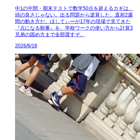
中1の中間・期末テストで数学50点を超えるカギは、
頭の良さじゃない。出る問題から逆算した、直前2週
間の動き方だ。ほしてぃーが17年の現場で見てきた
『点になる順番』を、学校ワークの使い方から計算3
兄弟の固め方まで全部渡すぞ。
2026/6/18