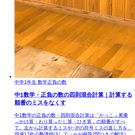
中学1年生 数学
正負の数
中1数学・正負の数の四則混合計算｜計算する
順番のミスをなくす
中1数学の正負の数・四則混合計算は「かっこ→累乗
→かけ算・わり算→たし算・ひき算」の順番がすべ
て。左から計算するミスや−3²の符号ミスの直し方を、
現場17年の塾講師ほしてぃーが例題2問つきで解説し