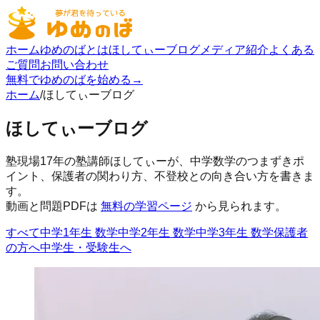
ホーム
ゆめのばとは
ほしてぃーブログ
メディア紹介
よくある
ご質問
お問い合わせ
無料でゆめのばを始める
→
ホーム
/
ほしてぃーブログ
ほしてぃーブログ
塾現場17年の塾講師ほしてぃーが、中学数学のつまずきポ
イント、保護者の関わり方、不登校との向き合い方を書きま
す。
動画と問題PDFは
無料の学習ページ
から見られます。
すべて
中学1年生 数学
中学2年生 数学
中学3年生 数学
保護者
の方へ
中学生・受験生へ