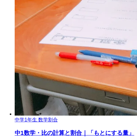
中学1年生 数学
割合
中1数学・比の計算と割合｜「もとにする量」