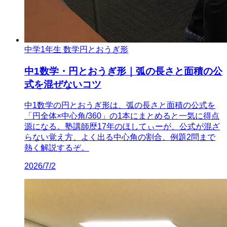
中学1年生 数学
円とおうぎ形
中1数学・円とおうぎ形｜弧の長さと面積の公
式を混ぜないコツ
中1数学の円とおうぎ形は、弧の長さと面積の公式を
「円全体×中心角/360」の1本にまとめると一気に得点
源になる。塾講師歴17年のほしてぃーが、公式が混ざ
らない覚え方、よく出る中心角の割合、例題2問まで
熱く解説するぞ。
2026/7/2