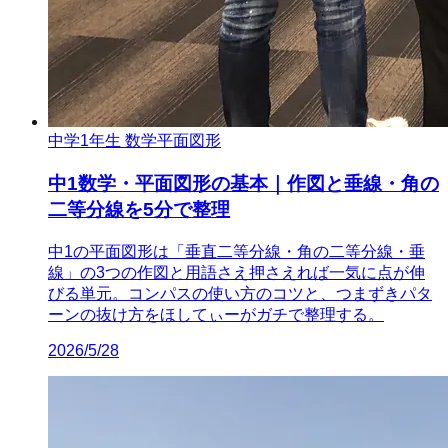
中学1年生 数学
平面図形
中1数学・平面図形の基本｜作図と垂線・角の
二等分線を5分で整理
中1の平面図形は「垂直二等分線・角の二等分線・垂
線」の3つの作図と用語さえ押さえれば一気に点が伸
びる単元。コンパスの使い方のコツと、つまずきパタ
ーンの抜け方をほしてぃーがガチで整理する。
2026/5/28