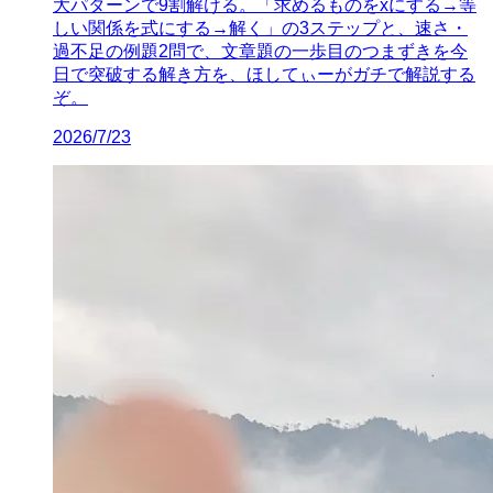
大パターンで9割解ける。「求めるものをxにする→等
しい関係を式にする→解く」の3ステップと、速さ・
過不足の例題2問で、文章題の一歩目のつまずきを今
日で突破する解き方を、ほしてぃーがガチで解説する
ぞ。
2026/7/23