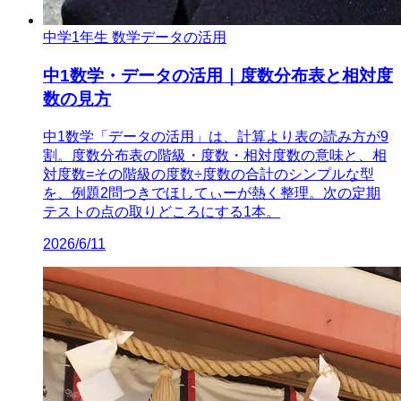
中学1年生 数学
データの活用
中1数学・データの活用｜度数分布表と相対度
数の見方
中1数学「データの活用」は、計算より表の読み方が9
割。度数分布表の階級・度数・相対度数の意味と、相
対度数=その階級の度数÷度数の合計のシンプルな型
を、例題2問つきでほしてぃーが熱く整理。次の定期
テストの点の取りどころにする1本。
2026/6/11