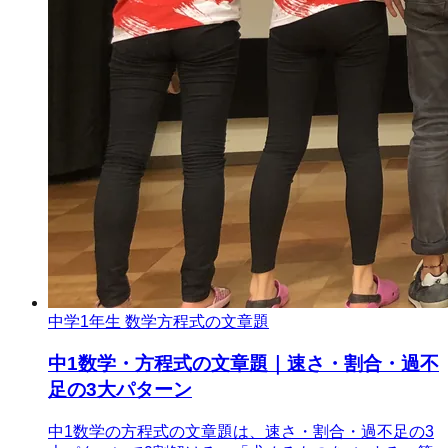
中学1年生 数学
方程式の文章題
中1数学・方程式の文章題｜速さ・割合・過不
足の3大パターン
中1数学の方程式の文章題は、速さ・割合・過不足の3